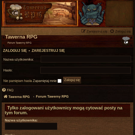
Zarejestruj się
Zaloguj się
Tawerna RPG
Forum Tawerny RPG
ZALOGUJ SIĘ
•
ZAREJESTRUJ SIĘ
Nazwa użytkownika:
Hasło:
Nie pamiętam hasła
Zapamiętaj mnie
FAQ
Forum Tawerny RPG
Tawerna RPG
Tylko zalogowani użytkownicy mogą cytować posty na
tym forum.
Nazwa użytkownika: