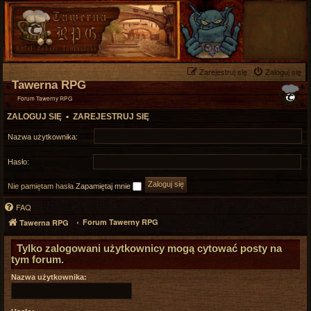
Zarejestruj się
Zaloguj się
Tawerna RPG
Forum Tawerny RPG
ZALOGUJ SIĘ
•
ZAREJESTRUJ SIĘ
Nazwa użytkownika:
Hasło:
Nie pamiętam hasła
Zapamiętaj mnie
FAQ
Forum Tawerny RPG
Tawerna RPG
Tylko zalogowani użytkownicy mogą cytować posty na
tym forum.
Nazwa użytkownika: