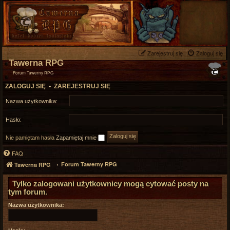
Zarejestruj się
Zaloguj się
Tawerna RPG
Forum Tawerny RPG
ZALOGUJ SIĘ
•
ZAREJESTRUJ SIĘ
Nazwa użytkownika:
Hasło:
Nie pamiętam hasła
Zapamiętaj mnie
FAQ
Forum Tawerny RPG
Tawerna RPG
Tylko zalogowani użytkownicy mogą cytować posty na
tym forum.
Nazwa użytkownika: