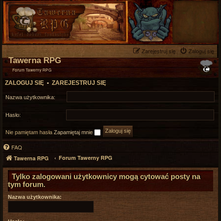
Zarejestruj się
Zaloguj się
Tawerna RPG
Forum Tawerny RPG
ZALOGUJ SIĘ
•
ZAREJESTRUJ SIĘ
Nazwa użytkownika:
Hasło:
Nie pamiętam hasła
Zapamiętaj mnie
FAQ
Forum Tawerny RPG
Tawerna RPG
Tylko zalogowani użytkownicy mogą cytować posty na
tym forum.
Nazwa użytkownika: