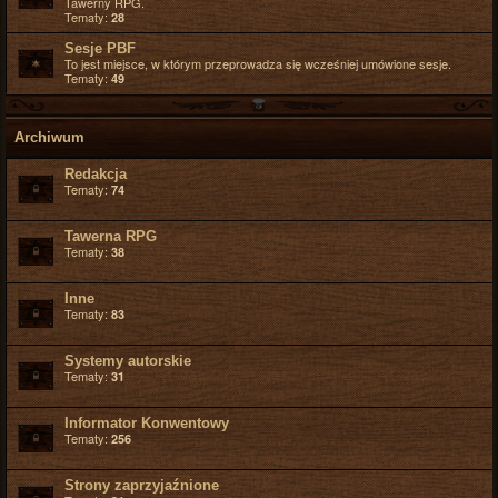
Tawerny RPG.
Tematy:
28
Sesje PBF
To jest miejsce, w którym przeprowadza się wcześniej umówione sesje.
Tematy:
49
Archiwum
Redakcja
Tematy:
74
Tawerna RPG
Tematy:
38
Inne
Tematy:
83
Systemy autorskie
Tematy:
31
Informator Konwentowy
Tematy:
256
Strony zaprzyjaźnione