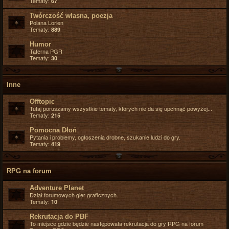
Tematy:
67
Twórczość własna, poezja
Polana Lorien
Tematy:
889
Humor
Taferna PGR
Tematy:
30
Inne
Offtopic
Tutaj poruszamy wszystkie tematy, których nie da się upchnąć powyżej...
Tematy:
215
Pomocna Dłoń
Pytania i problemy, ogłoszenia drobne, szukanie ludzi do gry.
Tematy:
419
RPG na forum
Adventure Planet
Dział forumowych gier graficznych.
Tematy:
10
Rekrutacja do PBF
To miejsce gdzie będzie następowała rekrutacja do gry RPG na forum