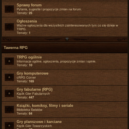
Sprawy forum
Pytania, sugestie i propozycje zmian na forum.
Tematy:
25
Ogłoszenia
Ważne ogłoszenia dla wszystkich zainteresowanych tym co się dzieje w
TRPG.
Tematy:
1
Tawerna RPG
TRPG ogólnie
Informacje ogólne, ogłoszenia, propozycje zmian i opinie.
Tematy:
10
Gry komputerowe
cRPG Corner
Tematy:
165
Gry fabularne (RPG)
Kącik Gier Fabularnych
Tematy:
447
Książki, komiksy, filmy i seriale
Biblioteka Światów
Tematy:
84
Gry planszowe i karciane
Kącik Gier Towarzyskich