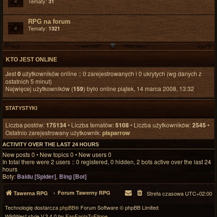
Tematy:
31
RPG na forum
Tematy:
1321
KTO JEST ONLINE
Jest
0
użytkowników online :: 0 zarejestrowanych i 0 ukrytych (wg danych z
ostatnich 5 minut)
Najwięcej użytkowników (
159
) było online piątek, 14 marca 2008, 13:32
STATYSTYKI
Liczba postów:
175134
• Liczba tematów:
5108
• Liczba użytkowników:
2545
•
Ostatnio zarejestrowany użytkownik:
plsparrow
ACTIVITY OVER THE LAST 24 HOURS
New posts 0 • New topics 0 • New users 0
In total there were 2 users :: 0 registered, 0 hidden, 2 bots active over the last 24
hours
Boty:
Baidu [Spider]
,
Bing [Bot]
Forum Tawerny RPG
Tawerna RPG
Strefa czasowa
UTC+02:00
Technologię dostarcza
phpBB
® Forum Software © phpBB Limited
WildWest style V.3.4.0 by
FanFanlaTuFlippe