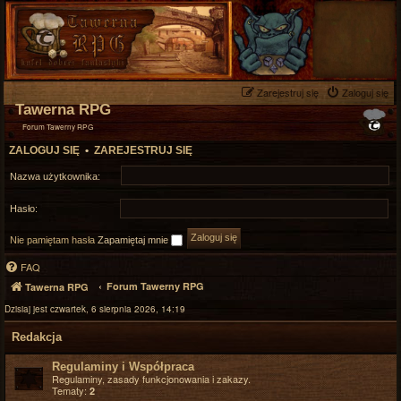
Zarejestruj się
Zaloguj się
Tawerna RPG
Forum Tawerny RPG
ZALOGUJ SIĘ
•
ZAREJESTRUJ SIĘ
Nazwa użytkownika:
Hasło:
Nie pamiętam hasła
Zapamiętaj mnie
FAQ
Forum Tawerny RPG
Tawerna RPG
Dzisiaj jest czwartek, 6 sierpnia 2026, 14:19
Redakcja
Regulaminy i Współpraca
Regulaminy, zasady funkcjonowania i zakazy.
Tematy:
2