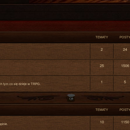
TEMATY
POST
2
24
25
1506
1
5
h tym co się dzieje w TRPG.
TEMATY
POST
10
1150
pinie.