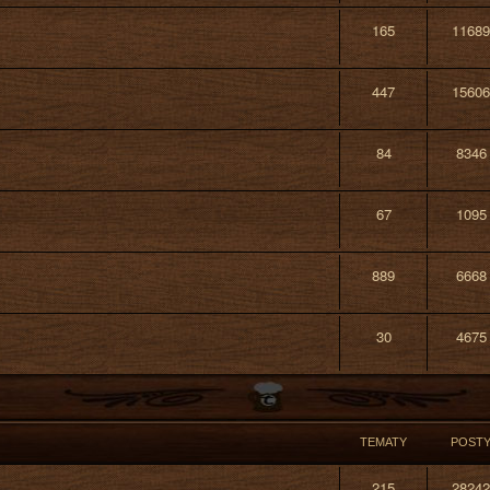
165
11689
447
15606
84
8346
67
1095
889
6668
30
4675
TEMATY
POST
215
28242