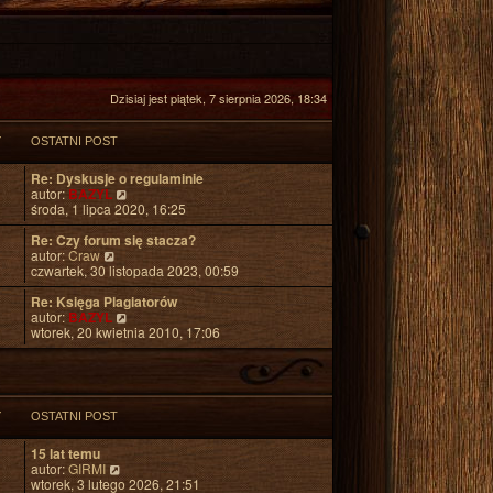
Dzisiaj jest piątek, 7 sierpnia 2026, 18:34
Y
OSTATNI POST
Re: Dyskusje o regulaminie
W
autor:
BAZYL
y
środa, 1 lipca 2020, 16:25
ś
w
Re: Czy forum się stacza?
W
i
autor:
Craw
y
e
czwartek, 30 listopada 2023, 00:59
ś
t
w
l
Re: Księga Plagiatorów
i
n
W
autor:
BAZYL
e
a
y
wtorek, 20 kwietnia 2010, 17:06
t
j
ś
l
n
w
n
o
i
a
w
e
j
s
t
Y
OSTATNI POST
n
z
l
o
y
n
15 lat temu
w
p
a
W
autor:
GIRMI
s
o
j
y
wtorek, 3 lutego 2026, 21:51
z
s
n