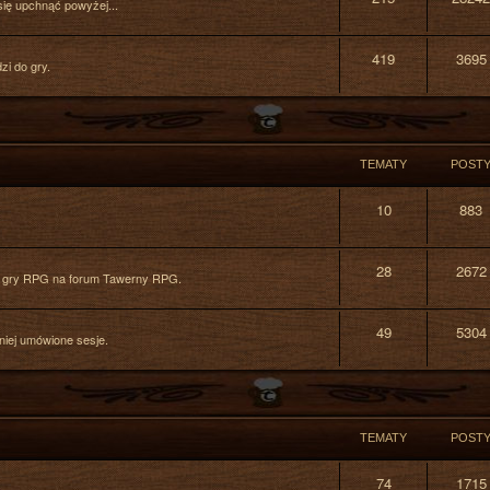
się upchnąć powyżej...
419
3695
zi do gry.
TEMATY
POST
10
883
28
2672
do gry RPG na forum Tawerny RPG.
49
5304
niej umówione sesje.
TEMATY
POST
74
1715