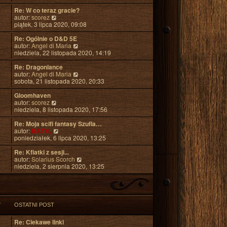
ś
y
t
o
w
Re: W co teraz gracie?
p
w
i
W
autor:
scorez
o
s
e
y
piątek, 3 lipca 2020, 09:08
s
z
t
ś
t
y
l
w
Re: Ogólnie o D&D 5E
p
n
i
W
autor:
Angel di Maria
o
a
e
y
niedziela, 22 listopada 2020, 14:19
s
j
t
ś
t
n
l
w
Re: Dragonlance
o
n
i
W
autor:
Angel di Maria
w
a
e
y
sobota, 21 listopada 2020, 20:33
s
j
t
ś
z
n
l
w
Gloomhaven
y
o
W
n
i
autor:
scorez
p
w
y
a
e
niedziela, 8 listopada 2020, 17:56
o
s
ś
j
t
s
z
w
n
l
Re: Moja scifi fantasy Szufla…
t
y
i
W
o
n
autor:
BAZYL
p
e
y
w
a
poniedziałek, 6 lipca 2020, 13:25
o
t
ś
s
j
s
l
w
z
n
Re: Kfiatki z sesji...
t
n
i
y
o
W
autor:
Solarius Scorch
a
e
p
w
y
niedziela, 2 sierpnia 2020, 13:25
j
t
o
s
ś
n
l
s
z
w
o
n
t
y
i
w
a
p
e
s
j
o
t
Y
OSTATNI POST
z
n
s
l
y
o
t
n
Re: Ciekawe linki
p
w
a