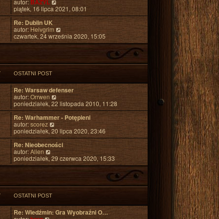
W
autor:
BAZYL
o
s
j
y
piątek, 16 lipca 2021, 08:01
s
z
n
ś
t
y
o
w
Re: Dublin UK
p
w
i
W
autor:
Helvgrim
o
s
e
y
czwartek, 24 września 2020, 15:05
s
z
t
ś
t
y
l
w
p
n
i
o
a
e
s
j
t
t
Y
OSTATNI POST
n
l
o
n
Re: Warsaw defenser
w
a
W
autor:
Orrwen
s
j
y
poniedziałek, 22 listopada 2010, 11:28
z
n
ś
y
o
w
Re: Warhammer - Potępieni
p
w
W
i
autor:
scorez
o
s
y
e
poniedziałek, 20 lipca 2020, 23:46
s
z
ś
t
t
y
w
l
Re: Nieobecności
p
W
i
n
autor:
Alien
o
y
e
a
poniedziałek, 29 czerwca 2020, 15:33
s
ś
t
j
t
w
l
n
i
n
o
e
a
w
t
j
s
Y
OSTATNI POST
l
n
z
n
o
y
Re: Wiedźmin: Gra Wyobraźni O…
a
w
p
W
autor: