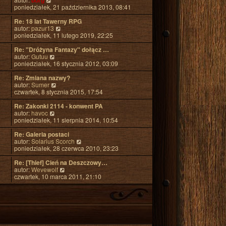
borg
j
s
o
y
poniedziałek, 21 października 2013, 08:41
n
z
s
ś
o
y
t
w
Re: 18 lat Tawerny RPG
w
p
i
W
autor:
pazur13
s
o
e
y
poniedziałek, 11 lutego 2019, 22:25
z
s
t
ś
y
t
l
w
Re: "Dróżyna Fantazy" dołącz …
p
n
W
i
autor:
Gutuu
o
a
y
e
poniedziałek, 16 stycznia 2012, 03:09
s
j
ś
t
t
n
w
l
Re: Zmiana nazwy?
o
i
W
n
autor:
Sumer
w
e
y
a
czwartek, 8 stycznia 2015, 17:54
s
t
ś
j
z
l
w
n
Re: Zakonki 2114 - konwent PA
y
n
W
i
o
autor:
havoc
p
a
y
e
w
poniedziałek, 11 sierpnia 2014, 10:54
o
j
ś
t
s
s
n
w
l
z
Re: Galeria postaci
t
o
i
n
y
W
autor:
Solarius Scorch
w
e
a
p
y
poniedziałek, 28 czerwca 2010, 23:23
s
t
j
o
ś
z
l
n
s
w
Re: [Thief] Cień na Deszczowy…
y
n
o
t
W
i
autor:
Wevewolf
p
a
w
y
e
czwartek, 10 marca 2011, 21:10
o
j
s
ś
t
s
n
z
w
l
t
o
y
i
n
w
p
e
a
s
o
t
j
z
s
l
n
y
t
n
o