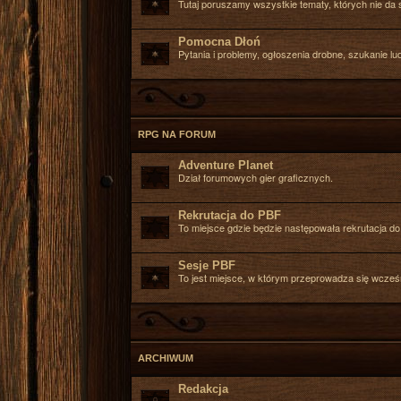
Tutaj poruszamy wszystkie tematy, których nie da 
Pomocna Dłoń
Pytania i problemy, ogłoszenia drobne, szukanie lud
RPG NA FORUM
Adventure Planet
Dział forumowych gier graficznych.
Rekrutacja do PBF
To miejsce gdzie będzie następowała rekrutacja 
Sesje PBF
To jest miejsce, w którym przeprowadza się wcześ
ARCHIWUM
Redakcja