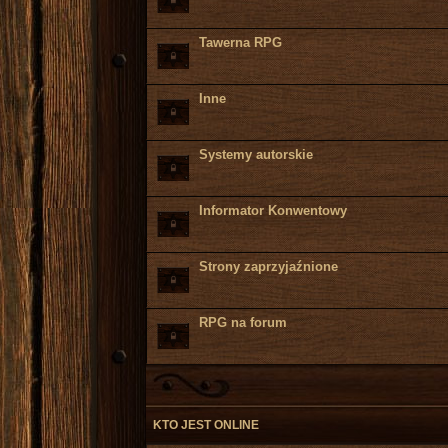
Tawerna RPG
Inne
Systemy autorskie
Informator Konwentowy
Strony zaprzyjaźnione
RPG na forum
KTO JEST ONLINE