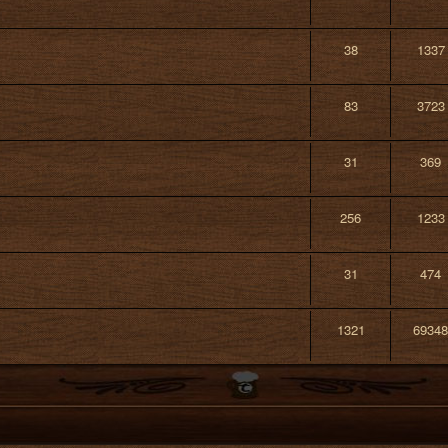
38
1337
83
3723
31
369
256
1233
31
474
1321
69348