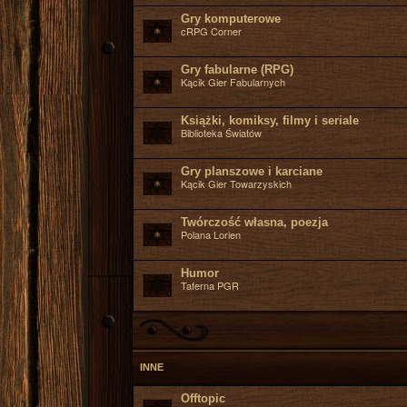
Gry komputerowe
cRPG Corner
Gry fabularne (RPG)
Kącik Gier Fabularnych
Książki, komiksy, filmy i seriale
Biblioteka Światów
Gry planszowe i karciane
Kącik Gier Towarzyskich
Twórczość własna, poezja
Polana Lorien
Humor
Taferna PGR
INNE
Offtopic