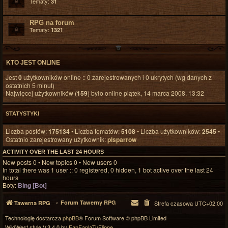
Tematy:
31
RPG na forum
Tematy:
1321
KTO JEST ONLINE
Jest
0
użytkowników online :: 0 zarejestrowanych i 0 ukrytych (wg danych z
ostatnich 5 minut)
Najwięcej użytkowników (
159
) było online piątek, 14 marca 2008, 13:32
STATYSTYKI
Liczba postów:
175134
• Liczba tematów:
5108
• Liczba użytkowników:
2545
•
Ostatnio zarejestrowany użytkownik:
plsparrow
ACTIVITY OVER THE LAST 24 HOURS
New posts 0 • New topics 0 • New users 0
In total there was 1 user :: 0 registered, 0 hidden, 1 bot active over the last 24
hours
Boty:
Bing [Bot]
Forum Tawerny RPG
Tawerna RPG
Strefa czasowa
UTC+02:00
Technologię dostarcza
phpBB
® Forum Software © phpBB Limited
WildWest style V.3.4.0 by
FanFanlaTuFlippe