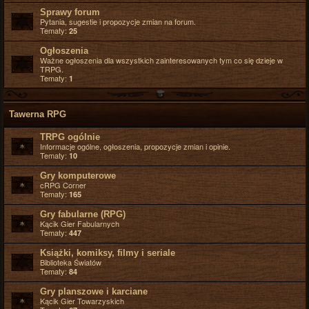
Sprawy forum
Pytania, sugestie i propozycje zmian na forum.
Tematy:
25
Ogłoszenia
Ważne ogłoszenia dla wszystkich zainteresowanych tym co się dzieje w
TRPG.
Tematy:
1
Tawerna RPG
TRPG ogólnie
Informacje ogólne, ogłoszenia, propozycje zmian i opinie.
Tematy:
10
Gry komputerowe
cRPG Corner
Tematy:
165
Gry fabularne (RPG)
Kącik Gier Fabularnych
Tematy:
447
Książki, komiksy, filmy i seriale
Biblioteka Światów
Tematy:
84
Gry planszowe i karciane
Kącik Gier Towarzyskich