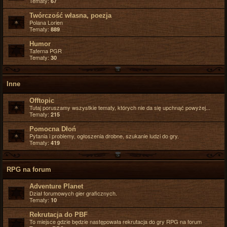
Tematy:
67
Twórczość własna, poezja
Polana Lorien
Tematy:
889
Humor
Taferna PGR
Tematy:
30
Inne
Offtopic
Tutaj poruszamy wszystkie tematy, których nie da się upchnąć powyżej...
Tematy:
215
Pomocna Dłoń
Pytania i problemy, ogłoszenia drobne, szukanie ludzi do gry.
Tematy:
419
RPG na forum
Adventure Planet
Dział forumowych gier graficznych.
Tematy:
10
Rekrutacja do PBF
To miejsce gdzie będzie następowała rekrutacja do gry RPG na forum