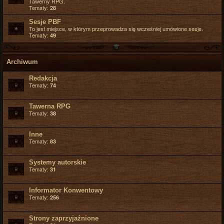
Tawerny RPG.
Tematy:
28
Sesje PBF
To jest miejsce, w którym przeprowadza się wcześniej umówione sesje.
Tematy:
49
Archiwum
Redakcja
Tematy:
74
Tawerna RPG
Tematy:
38
Inne
Tematy:
83
Systemy autorskie
Tematy:
31
Informator Konwentowy
Tematy:
256
Strony zaprzyjaźnione