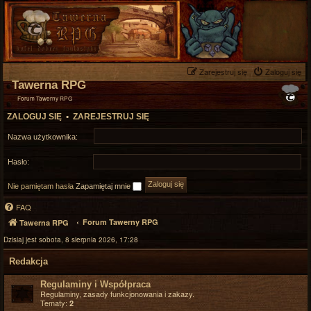
Zarejestruj się
Zaloguj się
Tawerna RPG
Forum Tawerny RPG
ZALOGUJ SIĘ
•
ZAREJESTRUJ SIĘ
Nazwa użytkownika:
Hasło:
Nie pamiętam hasła
Zapamiętaj mnie
FAQ
Forum Tawerny RPG
Tawerna RPG
Dzisiaj jest sobota, 8 sierpnia 2026, 17:28
Redakcja
Regulaminy i Współpraca
Regulaminy, zasady funkcjonowania i zakazy.
Tematy:
2