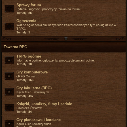
Sprawy forum
Pytania, sugestie i propozycje zmian na forum.
Tematy:
25
Ogłoszenia
Ważne ogłoszenia dla wszystkich zainteresowanych tym co się dzieje w
TRPG.
Tematy:
1
Tawerna RPG
TRPG ogólnie
Informacje ogólne, ogłoszenia, propozycje zmian i opinie.
Tematy:
10
Gry komputerowe
cRPG Corner
Tematy:
165
Gry fabularne (RPG)
Kącik Gier Fabularnych
Tematy:
447
Książki, komiksy, filmy i seriale
Biblioteka Światów
Tematy:
84
Gry planszowe i karciane
Kącik Gier Towarzyskich