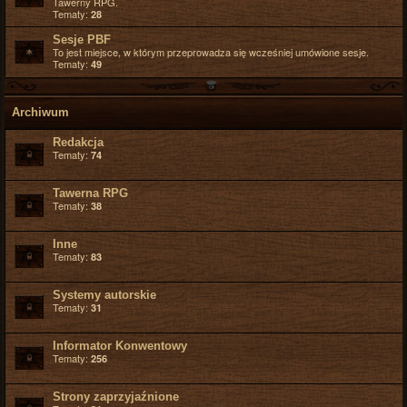
Tawerny RPG.
Tematy:
28
Sesje PBF
To jest miejsce, w którym przeprowadza się wcześniej umówione sesje.
Tematy:
49
Archiwum
Redakcja
Tematy:
74
Tawerna RPG
Tematy:
38
Inne
Tematy:
83
Systemy autorskie
Tematy:
31
Informator Konwentowy
Tematy:
256
Strony zaprzyjaźnione