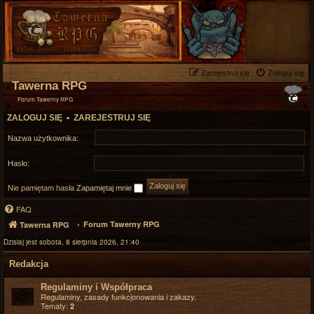
Zarejestruj się
Zaloguj się
Tawerna RPG
Forum Tawerny RPG
ZALOGUJ SIĘ
•
ZAREJESTRUJ SIĘ
Nazwa użytkownika:
Hasło:
Nie pamiętam hasła
Zapamiętaj mnie
FAQ
Forum Tawerny RPG
Tawerna RPG
Dzisiaj jest sobota, 8 sierpnia 2026, 21:40
Redakcja
Regulaminy i Współpraca
Regulaminy, zasady funkcjonowania i zakazy.
Tematy:
2