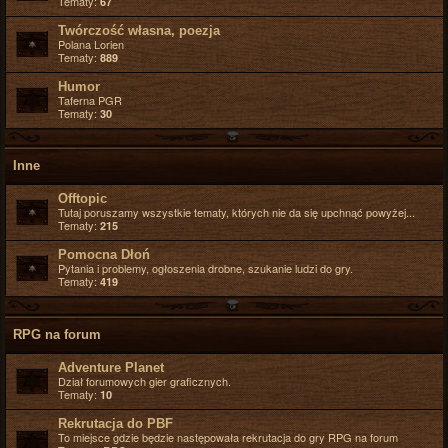
Tematy:
67
Twórczość własna, poezja
Polana Lorien
Tematy:
889
Humor
Taferna PGR
Tematy:
30
Inne
Offtopic
Tutaj poruszamy wszystkie tematy, których nie da się upchnąć powyżej...
Tematy:
215
Pomocna Dłoń
Pytania i problemy, ogłoszenia drobne, szukanie ludzi do gry.
Tematy:
419
RPG na forum
Adventure Planet
Dział forumowych gier graficznych.
Tematy:
10
Rekrutacja do PBF
To miejsce gdzie będzie następowała rekrutacja do gry RPG na forum