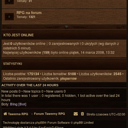
Tematy:
31
RPG na forum
Tematy:
1321
KTO JEST ONLINE
Jest
0
użytkowników online :: 0 zarejestrowanych i 0 ukrytych (wg danych z
ostatnich 5 minut)
Najwięcej użytkowników (
159
) było online piątek, 14 marca 2008, 13:32
STATYSTYKI
Liczba postów:
175134
• Liczba tematów:
5108
• Liczba użytkowników:
2545
•
Ostatnio zarejestrowany użytkownik:
plsparrow
ACTIVITY OVER THE LAST 24 HOURS
New posts 0 • New topics 0 • New users 0
In total there was 1 user :: 0 registered, 0 hidden, 1 bot active over the last 24
hours
Boty:
Bing [Bot]
Forum Tawerny RPG
Tawerna RPG
Strefa czasowa
UTC+02:00
Technologię dostarcza
phpBB
® Forum Software © phpBB Limited
WildWest style V.3.4.0 by
FanFanlaTuFlippe