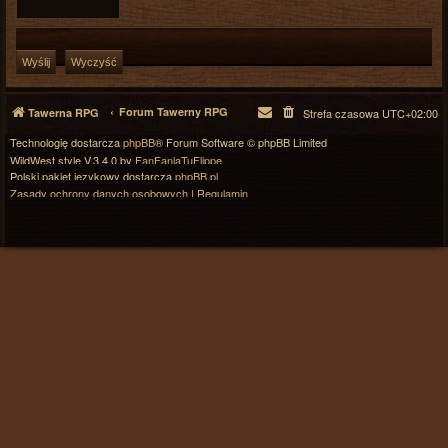
Forum Tawerny RPG
Tawerna RPG
Strefa czasowa
UTC+02:00
Technologię dostarcza
phpBB
® Forum Software © phpBB Limited
WildWest style V.3.4.0 by
FanFanlaTuFlippe
Polski pakiet językowy dostarcza
phpBB.pl
Zasady ochrony danych osobowych
|
Regulamin