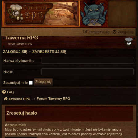
Zarejestruj się
Zaloguj się
Tawerna RPG
Forum Tawerny RPG
ZALOGUJ SIĘ
•
ZAREJESTRUJ SIĘ
Nazwa użytkownika:
Hasło:
Zapamiętaj mnie
FAQ
Forum Tawerny RPG
Tawerna RPG
Zresetuj hasło
Adres e-mail:
Musi być to adres e-mail skojarzony z twoim kontem. Jeśli nie był zmieniany z
poziomu panelu zarządzania kontem, jest to adres podany w czasie rejestracji.