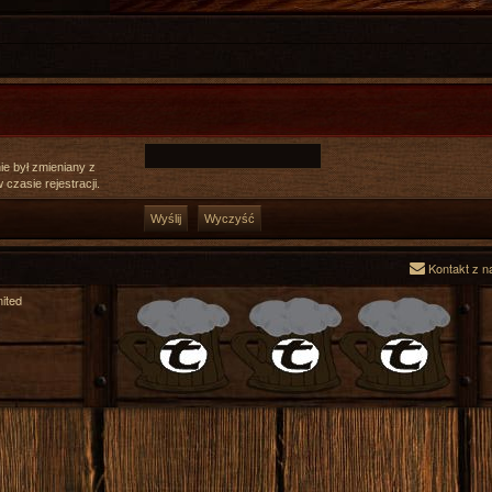
ie był zmieniany z
czasie rejestracji.
Kontakt z n
ited