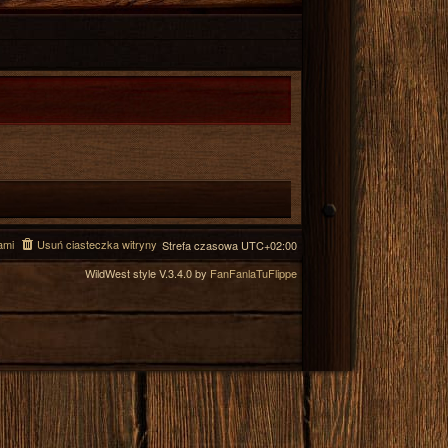
ami
Usuń ciasteczka witryny
Strefa czasowa
UTC+02:00
WildWest style V.3.4.0 by
FanFanlaTuFlippe