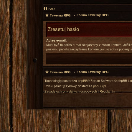
FAQ
Forum Tawerny RPG
Tawerna RPG
Zresetuj hasło
Adres e-mail:
Musi być to adres e-mail skojarzony z twoim kontem. Jeśli n
poziomu panelu zarządzania kontem, jest to adres podany w 
Forum Tawerny RPG
Tawerna RPG
Technologię dostarcza
phpBB
® Forum Software © phpBB Lim
Polski pakiet językowy dostarcza
phpBB.pl
Zasady ochrony danych osobowych
|
Regulamin