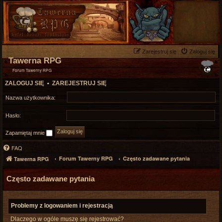
Zarejestruj się
Zaloguj się
Tawerna RPG
Forum Tawerny RPG
ZALOGUJ SIĘ
•
ZAREJESTRUJ SIĘ
Nazwa użytkownika:
Hasło:
Zapamiętaj mnie
FAQ
Forum Tawerny RPG
Często zadawane pytania
Tawerna RPG
Często zadawane pytania
Problemy z logowaniem i rejestracją
Dlaczego w ogóle muszę się rejestrować?