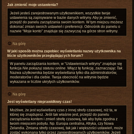
Jak zmienić moje ustawienia?
Jeżeli jesteś zarejestrowanym użytkownikiem, wszystkie twoje
ustawienia są zapisywane w bazie danych witryny. Aby je zmienić,
przejdź do panelu zarządzania swoim kontem. W tym miejscu możesz
dokonać zmian swoich ustawień i preferencji. Odnośnik do panelu o
nazwie “Moje konto” znajduje się zazwyczaj na górze stron witryny.
Na górę
W jaki sposób można zapobiec wyświetlaniu nazwy użytkownika na
liście użytkowników przeglądających forum?
W panelu zarządzania kontem, w “Ustawieniach witryny” znajduje się
funkcja
Nie pokazuj statusu online
. Włącz tę funkcję, zaznaczając
Tak
.
Nazwa użytkownika będzie wyświetlana tylko dla administratorów,
moderatorów i dla ciebie. Twoja obecność na witrynie będzie
wykazana w liczbie ukrytych użytkowników.
Na górę
Jest wyświetlany nieprawidłowy czas!
Możliwe, że jest wyświetlany czas z innej strefy czasowej, niż ta, w
której się znajdujesz. Jeśli tak właśnie jest, przejdź do panelu
zarządzania kontem i zmień strefę czasową, tak aby była zgodna z
twoim miejscem pobytu. Np. Europa centralna, Afryka, czy Nowa
Zelandia. Zmiana strefy czasowej, tak jak i większości ustawień, może
zostać wykonana tylko przez zarejestrowanych użytkowników. Jeżeli