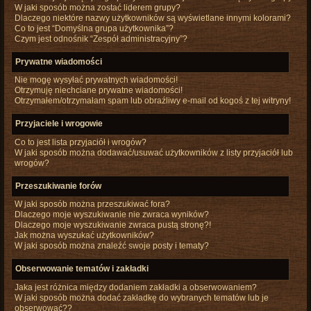
W jaki sposób można zostać liderem grupy?
Dlaczego niektóre nazwy użytkowników są wyświetlane innymi kolorami?
Co to jest “Domyślna grupa użytkownika”?
Czym jest odnośnik “Zespół administracyjny”?
Prywatne wiadomości
Nie mogę wysyłać prywatnych wiadomości!
Otrzymuję niechciane prywatne wiadomości!
Otrzymałem/otrzymałam spam lub obraźliwy e-mail od kogoś z tej witryny!
Przyjaciele i wrogowie
Co to jest lista przyjaciół i wrogów?
W jaki sposób można dodawać/usuwać użytkowników z listy przyjaciół lub
wrogów?
Przeszukiwanie forów
W jaki sposób można przeszukiwać fora?
Dlaczego moje wyszukiwanie nie zwraca wyników?
Dlaczego moje wyszukiwanie zwraca pustą stronę?!
Jak można wyszukać użytkowników?
W jaki sposób można znaleźć swoje posty i tematy?
Obserwowanie tematów i zakładki
Jaka jest różnica między dodaniem zakładki a obserwowaniem?
W jaki sposób można dodać zakładkę do wybranych tematów lub je
obserwować??