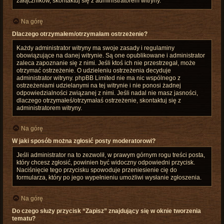
załączników, skontaktuj się z administratorem witryny.
Na górę
Dlaczego otrzymałem/otrzymałam ostrzeżenie?
Każdy administrator witryny ma swoje zasady i regulaminy
obowiązujące na danej witrynie. Są one opublikowane i administrator
zaleca zapoznanie się z nimi. Jeśli ktoś ich nie przestrzegał, może
otrzymać ostrzeżenie. O udzieleniu ostrzeżenia decyduje
administrator witryny. phpBB Limited nie ma nic wspólnego z
ostrzeżeniami udzielanymi na tej witrynie i nie ponosi żadnej
odpowiedzialności związanej z nimi. Jeśli nadal nie masz jasności,
dlaczego otrzymałeś/otrzymałaś ostrzeżenie, skontaktuj się z
administratorem witryny.
Na górę
W jaki sposób można zgłosić posty moderatorowi?
Jeśli administrator na to zezwolił, w prawym górnym rogu treści posta,
który chcesz zgłosić, powinien być widoczny odpowiedni przycisk.
Naciśnięcie tego przycisku spowoduje przeniesienie cię do
formularza, który po jego wypełnieniu umożliwi wysłanie zgłoszenia.
Na górę
Do czego służy przycisk “Zapisz” znajdujący się w oknie tworzenia
tematu?