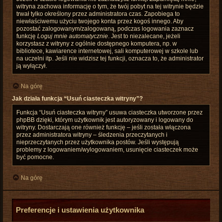
witryna zachowa informację o tym, że twój pobyt na tej witrynie będzie
trwał tylko określony przez administratora czas. Zapobiega to
niewłaściwemu użyciu twojego konta przez kogoś innego. Aby
pozostać zalogowanym/zalogowaną, podczas logowania zaznacz
funkcję
Loguj mnie automatycznie
. Jest to niezalecane, jeżeli
korzystasz z witryny z ogólnie dostępnego komputera, np. w
bibliotece, kawiarence internetowej, sali komputerowej w szkole lub
na uczelni itp. Jeśli nie widzisz tej funkcji, oznacza to, że administrator
ją wyłączył.
Na górę
Jak działa funkcja “Usuń ciasteczka witryny”?
Funkcja “Usuń ciasteczka witryny” usuwa ciasteczka utworzone przez
phpBB dzięki, którym użytkownik jest autoryzowany i logowany do
witryny. Dostarczają one również funkcję – jeśli została włączona
przez administratora witryny – śledzenia przeczytanych i
nieprzeczytanych przez użytkownika postów. Jeśli występują
problemy z logowaniem/wylogowaniem, usunięcie ciasteczek może
być pomocne.
Na górę
Preferencje i ustawienia użytkownika