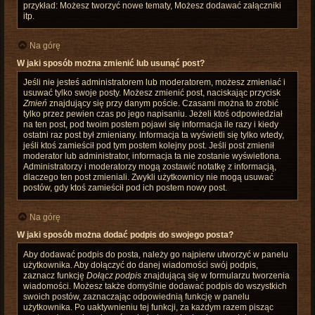
przykład: Możesz tworzyć nowe tematy, Możesz dodawać załączniki
itp.
Na górę
W jaki sposób można zmienić lub usunąć post?
Jeśli nie jesteś administratorem lub moderatorem, możesz zmieniać i
usuwać tylko swoje posty. Możesz zmienić post, naciskając przycisk
Zmień
znajdujący się przy danym poście. Czasami można to zrobić
tylko przez pewien czas po jego napisaniu. Jeżeli ktoś odpowiedział
na ten post, pod twoim postem pojawi się informacja ile razy i kiedy
ostatni raz post był zmieniany. Informacja ta wyświetli się tylko wtedy,
jeśli ktoś zamieścił pod tym postem kolejny post. Jeśli post zmienił
moderator lub administrator, informacja ta nie zostanie wyświetlona.
Administratorzy i moderatorzy mogą zostawić notatkę z informacją,
dlaczego ten post zmieniali. Zwykli użytkownicy nie mogą usuwać
postów, gdy ktoś zamieścił pod ich postem nowy post.
Na górę
W jaki sposób można dodać podpis do swojego posta?
Aby dodawać podpis do posta, należy go najpierw utworzyć w panelu
użytkownika. Aby dołączyć do danej wiadomości swój podpis,
zaznacz funkcję
Dołącz podpis
znajdującą się w formularzu tworzenia
wiadomości. Możesz także domyślnie dodawać podpis do wszystkich
swoich postów, zaznaczając odpowiednią funkcję w panelu
użytkownika. Po uaktywnieniu tej funkcji, za każdym razem pisząc