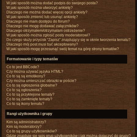
W jaki sposób można dodać podpis do swojego posta?
W jaki sposób można utworzyć ankietę?
Dlaczego nie można dodać więcej opcji ankiety?
W jaki sposób zmienić lub usunąć ankietę?
Dlaczego nie mam dostępu do forum?
Dlaczego nie mogę dodawać załączników?
Dlaczego otrzymałem/otrzymałam ostrzeżenie?
W jaki sposób można zgłosić posty moderatorowi?
Do czego służy przycisk “Zapisz” znajdujący się w oknie tworzenia tematu?
Dlaczego mój post musi być akceptowany?
W jaki sposób mogę przesunąć swój temat na górę strony tematów?
Formatowanie i typy tematów
Co to jest BBCode?
Czy można używać języka HTML?
Co to są są emotikony?
Czy można umieszczać obrazki w poście?
Co to są ogłoszenia globalne?
Co to są ogłoszenia?
Co to są przyklejone tematy?
Co to są zamknięte tematy?
Co to są ikony tematu?
Rangi użytkownika i grupy
Kim są administratorzy?
Kim są moderatorzy?
Co to są grupy użytkowników?
Gdzie znajduje się spis grup użytkowników i jak można dołączyć do grupy?