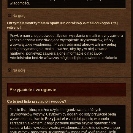
wiadomości.
Na górę
Otrzymałem/otrzymałam spam lub obraźliwy e-mail od kogoś z tej
witryny!
Przykro nam z tego powodu. System wysyłania e-maili witryny zawiera
zabezpieczenia umożliwiające wytropienie użytkowników, którzy
wysyłają takie wiadomości. Prześlij administratorowi witryny pełną
kopię otrzymanego e-maila – ważne, aby były w niej zawarte
nagłówki, ponieważ zawierają one informacje o nadawcy.
Administrator będzie wówczas mógł podjąć odpowiednie działania.
Na górę
Przyjaciele i wrogowie
Co to jest lista przyjaciół i wrogów?
Jest to lista, którą można użyć do organizowania różnych
użytkowników witryny. Użytkownicy dodani do listy przyjaciół będą
wyświetleni na karcie
Przyjaciele
znajdującej się w panelu
zarządzania kontem. Z tego poziomu można szybko sprawdzić ich
status, a także wysłać prywatną wiadomość. Zależnie od używanego
stylu witryny, posty tych użytkowników mogą być wyróżniane. Jeśli