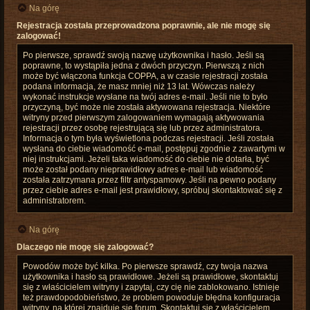
Na górę
Rejestracja została przeprowadzona poprawnie, ale nie mogę się
zalogować!
Po pierwsze, sprawdź swoją nazwę użytkownika i hasło. Jeśli są
poprawne, to wystąpiła jedna z dwóch przyczyn. Pierwszą z nich
może być włączona funkcja COPPA, a w czasie rejestracji została
podana informacja, że masz mniej niż 13 lat. Wówczas należy
wykonać instrukcje wysłane na twój adres e-mail. Jeśli nie to było
przyczyną, być może nie została aktywowana rejestracja. Niektóre
witryny przed pierwszym zalogowaniem wymagają aktywowania
rejestracji przez osobę rejestrującą się lub przez administratora.
Informacja o tym była wyświetlona podczas rejestracji. Jeśli została
wysłana do ciebie wiadomość e-mail, postępuj zgodnie z zawartymi w
niej instrukcjami. Jeżeli taka wiadomość do ciebie nie dotarła, być
może został podany nieprawidłowy adres e-mail lub wiadomość
została zatrzymana przez filtr antyspamowy. Jeśli na pewno podany
przez ciebie adres e-mail jest prawidłowy, spróbuj skontaktować się z
administratorem.
Na górę
Dlaczego nie mogę się zalogować?
Powodów może być kilka. Po pierwsze sprawdź, czy twoja nazwa
użytkownika i hasło są prawidłowe. Jeżeli są prawidłowe, skontaktuj
się z właścicielem witryny i zapytaj, czy cię nie zablokowano. Istnieje
też prawdopodobieństwo, że problem powoduje błędna konfiguracja
witryny, na której znajduje się forum. Skontaktuj się z właścicielem