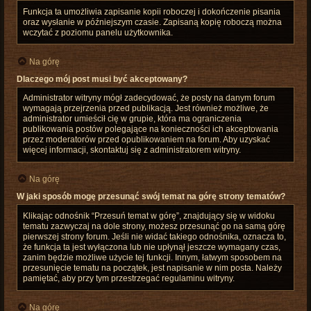
Funkcja ta umożliwia zapisanie kopii roboczej i dokończenie pisania
oraz wysłanie w późniejszym czasie. Zapisaną kopię roboczą można
wczytać z poziomu panelu użytkownika.
Na górę
Dlaczego mój post musi być akceptowany?
Administrator witryny mógł zadecydować, że posty na danym forum
wymagają przejrzenia przed publikacją. Jest również możliwe, że
administrator umieścił cię w grupie, która ma ograniczenia
publikowania postów polegające na konieczności ich akceptowania
przez moderatorów przed opublikowaniem na forum. Aby uzyskać
więcej informacji, skontaktuj się z administratorem witryny.
Na górę
W jaki sposób mogę przesunąć swój temat na górę strony tematów?
Klikając odnośnik “Przesuń temat w górę”, znajdujący się w widoku
tematu zazwyczaj na dole strony, możesz przesunąć go na samą górę
pierwszej strony forum. Jeśli nie widać takiego odnośnika, oznacza to,
że funkcja ta jest wyłączona lub nie upłynął jeszcze wymagany czas,
zanim będzie możliwe użycie tej funkcji. Innym, łatwym sposobem na
przesunięcie tematu na początek, jest napisanie w nim posta. Należy
pamiętać, aby przy tym przestrzegać regulaminu witryny.
Na górę