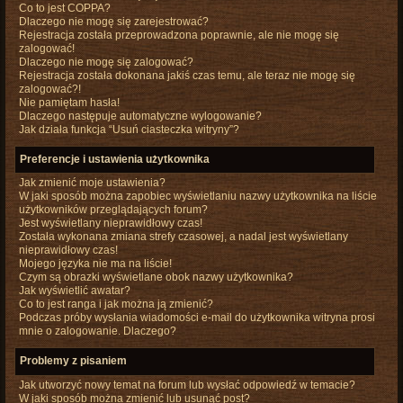
Co to jest COPPA?
Dlaczego nie mogę się zarejestrować?
Rejestracja została przeprowadzona poprawnie, ale nie mogę się
zalogować!
Dlaczego nie mogę się zalogować?
Rejestracja została dokonana jakiś czas temu, ale teraz nie mogę się
zalogować?!
Nie pamiętam hasła!
Dlaczego następuje automatyczne wylogowanie?
Jak działa funkcja “Usuń ciasteczka witryny”?
Preferencje i ustawienia użytkownika
Jak zmienić moje ustawienia?
W jaki sposób można zapobiec wyświetlaniu nazwy użytkownika na liście
użytkowników przeglądających forum?
Jest wyświetlany nieprawidłowy czas!
Została wykonana zmiana strefy czasowej, a nadal jest wyświetlany
nieprawidłowy czas!
Mojego języka nie ma na liście!
Czym są obrazki wyświetlane obok nazwy użytkownika?
Jak wyświetlić awatar?
Co to jest ranga i jak można ją zmienić?
Podczas próby wysłania wiadomości e-mail do użytkownika witryna prosi
mnie o zalogowanie. Dlaczego?
Problemy z pisaniem
Jak utworzyć nowy temat na forum lub wysłać odpowiedź w temacie?
W jaki sposób można zmienić lub usunąć post?