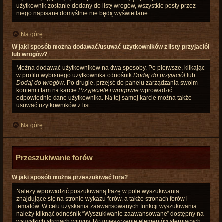
użytkownik zostanie dodany do listy wrogów, wszystkie posty przez
niego napisane domyślnie nie będą wyświetlane.
Na górę
W jaki sposób można dodawać/usuwać użytkowników z listy przyjaciół
lub wrogów?
Można dodawać użytkowników na dwa sposoby. Po pierwsze, klikając
w profilu wybranego użytkownika odnośnik
Dodaj do przyjaciół
lub
Dodaj do wrogów
. Po drugie, przejść do panelu zarządzania swoim
kontem i tam na karcie
Przyjaciele i wrogowie
wprowadzić
odpowiednie dane użytkownika. Na tej samej karcie można także
usuwać użytkowników z list.
Na górę
Przeszukiwanie forów
W jaki sposób można przeszukiwać fora?
Należy wprowadzić poszukiwaną frazę w pole wyszukiwania
znajdujące się na stronie wykazu forów, a także stronach forów i
tematów. W celu uzyskania zaawansowanych funkcji wyszukiwania
należy kliknąć odnośnik “Wyszukiwanie zaawansowane” dostępny na
wszystkich stronach witryny. Rozmieszczenie elementów sterujących