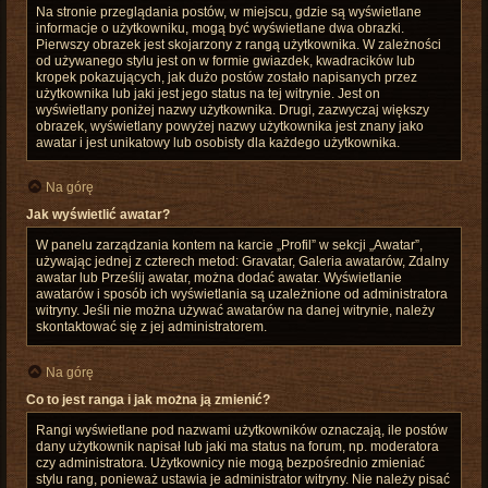
Na stronie przeglądania postów, w miejscu, gdzie są wyświetlane
informacje o użytkowniku, mogą być wyświetlane dwa obrazki.
Pierwszy obrazek jest skojarzony z rangą użytkownika. W zależności
od używanego stylu jest on w formie gwiazdek, kwadracików lub
kropek pokazujących, jak dużo postów zostało napisanych przez
użytkownika lub jaki jest jego status na tej witrynie. Jest on
wyświetlany poniżej nazwy użytkownika. Drugi, zazwyczaj większy
obrazek, wyświetlany powyżej nazwy użytkownika jest znany jako
awatar i jest unikatowy lub osobisty dla każdego użytkownika.
Na górę
Jak wyświetlić awatar?
W panelu zarządzania kontem na karcie „Profil” w sekcji „Awatar”,
używając jednej z czterech metod: Gravatar, Galeria awatarów, Zdalny
awatar lub Prześlij awatar, można dodać awatar. Wyświetlanie
awatarów i sposób ich wyświetlania są uzależnione od administratora
witryny. Jeśli nie można używać awatarów na danej witrynie, należy
skontaktować się z jej administratorem.
Na górę
Co to jest ranga i jak można ją zmienić?
Rangi wyświetlane pod nazwami użytkowników oznaczają, ile postów
dany użytkownik napisał lub jaki ma status na forum, np. moderatora
czy administratora. Użytkownicy nie mogą bezpośrednio zmieniać
stylu rang, ponieważ ustawia je administrator witryny. Nie należy pisać