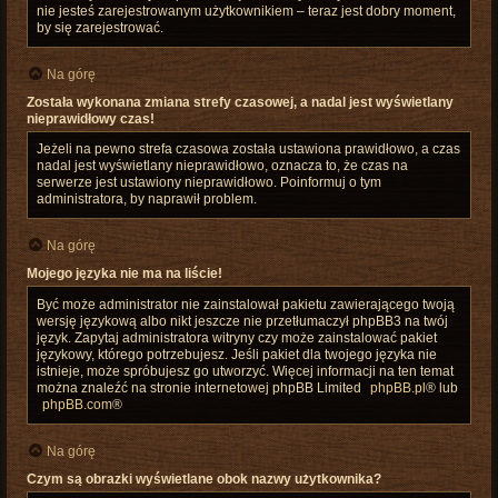
nie jesteś zarejestrowanym użytkownikiem – teraz jest dobry moment,
by się zarejestrować.
Na górę
Została wykonana zmiana strefy czasowej, a nadal jest wyświetlany
nieprawidłowy czas!
Jeżeli na pewno strefa czasowa została ustawiona prawidłowo, a czas
nadal jest wyświetlany nieprawidłowo, oznacza to, że czas na
serwerze jest ustawiony nieprawidłowo. Poinformuj o tym
administratora, by naprawił problem.
Na górę
Mojego języka nie ma na liście!
Być może administrator nie zainstalował pakietu zawierającego twoją
wersję językową albo nikt jeszcze nie przetłumaczył phpBB3 na twój
język. Zapytaj administratora witryny czy może zainstalować pakiet
językowy, którego potrzebujesz. Jeśli pakiet dla twojego języka nie
istnieje, może spróbujesz go utworzyć. Więcej informacji na ten temat
można znaleźć na stronie internetowej phpBB Limited
phpBB.pl
® lub
phpBB.com
®
Na górę
Czym są obrazki wyświetlane obok nazwy użytkownika?