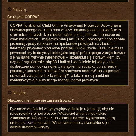
Na górę
Co to jest COPPA?
COPPA, to skrót od Child Online Privacy and Protection Act – prawa
obowiązującego od 1998 roku w USA, nakładającego na właścicieli
stron internetowych, które potencjalnie mogą zbierać informacje od
osób małoletnich – mających mniej niż 13 lat – obowiązek posiadania
pisemnej zgody rodziców lub opiekunów prawnych na zbieranie
informacji prywatnych od osób poniżej 13 roku życia. Jeżeli nie masz
pewności czy to dotyczy ciebie jako kogoś próbującego zarejestrować
się na danej witrynie internetowej – skontaktuj się z prawnikiem, by
uzyskać wyjaśnienie. phpBB Limited i właściciele tej witryny nie
dostarczają pomocy prawnej z wyjątkiem przypadku opisanego w
pytaniu „Z kim się kontaktować w sprawach nadużyć lub zagadnień
prawnych związanych z tą witryną?”, a także nie są punktem
kontaktowym dla wszelkiego rodzaju porad prawnych.
Na górę
Dlaczego nie mogę się zarejestrować?
Być może właściciel witryny wyłączył funkcję rejestracji, aby nie
rejestrowały się nowe osoby. Właściciel witryny mógł także
zablokować twój adres IP lub zabronił nazwy użytkownika, którą
próbujesz zarejestrować. W sprawie pomocy skontaktuj się z
administratorem witryny.