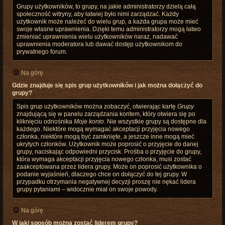
Grupy użytkowników, to grupy, na jakie administratorzy dzielą całą
społeczność witryny, aby łatwiej było nimi zarządzać. Każdy
użytkownik może należeć do wielu grup, a każda grupa może mieć
swoje własne uprawnienia. Dzięki temu administratorzy mogą łatwo
zmieniać uprawnienia wielu użytkowników naraz, nadawać
uprawnienia moderatora lub dawać dostęp użytkownikom do
prywatnego forum.
Na górę
Gdzie znajduje się spis grup użytkowników i jak można dołączyć do
grupy?
Spis grup użytkowników można zobaczyć, otwierając kartę
Grupy
znajdującą się w panelu zarządzania kontem, który otwiera się po
kliknięciu odnośnika
Moje konto
. Nie wszystkie grupy są dostępne dla
każdego. Niektóre mogą wymagać akceptacji przyjęcia nowego
członka, niektóre mogą być zamknięte, a jeszcze inne mogą mieć
ukrytych członków. Użytkownik może poprosić o przyjęcie do danej
grupy, naciskając odpowiedni przycisk. Prośba o przyjęcie do grupy,
która wymaga akceptacji przyjęcia nowego członka, musi zostać
zaakceptowana przez lidera grupy. Może on poprosić użytkownika o
podanie wyjaśnień, dlaczego chce on dołączyć do tej grupy. W
przypadku otrzymania negatywnej decyzji proszę nie nękać lidera
grupy pytaniami – widocznie miał on swoje powody.
Na górę
W jaki sposób można zostać liderem grupy?