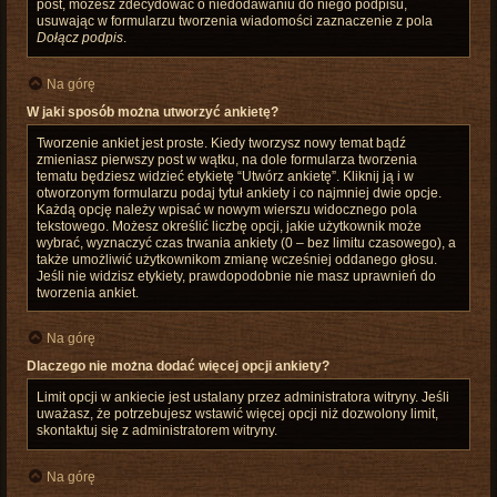
post, możesz zdecydować o niedodawaniu do niego podpisu,
usuwając w formularzu tworzenia wiadomości zaznaczenie z pola
Dołącz podpis
.
Na górę
W jaki sposób można utworzyć ankietę?
Tworzenie ankiet jest proste. Kiedy tworzysz nowy temat bądź
zmieniasz pierwszy post w wątku, na dole formularza tworzenia
tematu będziesz widzieć etykietę “Utwórz ankietę”. Kliknij ją i w
otworzonym formularzu podaj tytuł ankiety i co najmniej dwie opcje.
Każdą opcję należy wpisać w nowym wierszu widocznego pola
tekstowego. Możesz określić liczbę opcji, jakie użytkownik może
wybrać, wyznaczyć czas trwania ankiety (0 – bez limitu czasowego), a
także umożliwić użytkownikom zmianę wcześniej oddanego głosu.
Jeśli nie widzisz etykiety, prawdopodobnie nie masz uprawnień do
tworzenia ankiet.
Na górę
Dlaczego nie można dodać więcej opcji ankiety?
Limit opcji w ankiecie jest ustalany przez administratora witryny. Jeśli
uważasz, że potrzebujesz wstawić więcej opcji niż dozwolony limit,
skontaktuj się z administratorem witryny.
Na górę