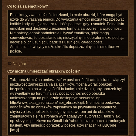
Co to są są emotikony?
Emotikony, zwane też uśmieszkami, to małe obrazki, które mogą być
użyte do wyrażania emocji. Do wyrażania emocji można też stosować
krótkie kody, np. :) oznacza radość, podczas gdy :( smutek. Pełna lista
emotikon jest dostępna z poziomu formularza tworzenia wiadomości.
Nie należy jednak nadmiernie używać emotikon, gdyż mogą
spowodować, że post stanie się nieczytelny i moderator może podjąć
decyzję o ich usunięciu bądź też usunięciu całego posta.
Administrator witryny może określić dopuszczalny limit emotikon w
poście.
Na górę
Czy można umieszczać obrazki w poście?
Tak, obrazki można umieszczać w postach. Jeśli administrator włączył
możliwość zamieszczania załączników, można wgrać obrazek
bezpośrednio na witrynę. Jeśli ta funkcja nie działa, aby obrazek był
wyświetlany na forum, należy podać odnośnik do obrazka
umieszczonego na publicznie dostępnym serwerze, np.
http://www.jakas_strona.com/moj_obrazek.gif. Nie można podawać
odnośników do obrazków zapisanych na prywatnym komputerze,
chyba że jest publicznie dostępnym serwerem ani do obrazków
znajdujących się na stronach wymagających autoryzacji, takich jak,
np. skrzynki pocztowe na Gmail lub Yahoo! oraz stronach chronionych
hasłem. Aby umieścić obrazek w poście, użyj znacznika BBCode
[img]
.