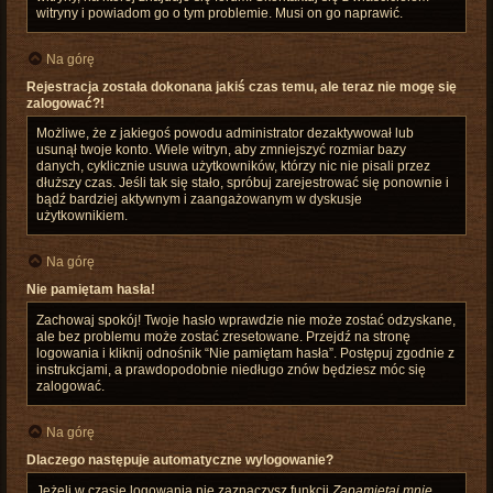
witryny i powiadom go o tym problemie. Musi on go naprawić.
Na górę
Rejestracja została dokonana jakiś czas temu, ale teraz nie mogę się
zalogować?!
Możliwe, że z jakiegoś powodu administrator dezaktywował lub
usunął twoje konto. Wiele witryn, aby zmniejszyć rozmiar bazy
danych, cyklicznie usuwa użytkowników, którzy nic nie pisali przez
dłuższy czas. Jeśli tak się stało, spróbuj zarejestrować się ponownie i
bądź bardziej aktywnym i zaangażowanym w dyskusje
użytkownikiem.
Na górę
Nie pamiętam hasła!
Zachowaj spokój! Twoje hasło wprawdzie nie może zostać odzyskane,
ale bez problemu może zostać zresetowane. Przejdź na stronę
logowania i kliknij odnośnik “Nie pamiętam hasła”. Postępuj zgodnie z
instrukcjami, a prawdopodobnie niedługo znów będziesz móc się
zalogować.
Na górę
Dlaczego następuje automatyczne wylogowanie?
Jeżeli w czasie logowania nie zaznaczysz funkcji
Zapamiętaj mnie
,