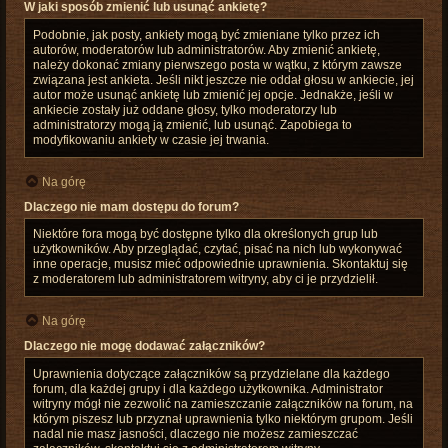
W jaki sposób zmienić lub usunąć ankietę?
Podobnie, jak posty, ankiety mogą być zmieniane tylko przez ich
autorów, moderatorów lub administratorów. Aby zmienić ankietę,
należy dokonać zmiany pierwszego posta w wątku, z którym zawsze
związana jest ankieta. Jeśli nikt jeszcze nie oddał głosu w ankiecie, jej
autor może usunąć ankietę lub zmienić jej opcje. Jednakże, jeśli w
ankiecie zostały już oddane głosy, tylko moderatorzy lub
administratorzy mogą ją zmienić, lub usunąć. Zapobiega to
modyfikowaniu ankiety w czasie jej trwania.
Na górę
Dlaczego nie mam dostępu do forum?
Niektóre fora mogą być dostępne tylko dla określonych grup lub
użytkowników. Aby przeglądać, czytać, pisać na nich lub wykonywać
inne operacje, musisz mieć odpowiednie uprawnienia. Skontaktuj się
z moderatorem lub administratorem witryny, aby ci je przydzielił.
Na górę
Dlaczego nie mogę dodawać załączników?
Uprawnienia dotyczące załączników są przydzielane dla każdego
forum, dla każdej grupy i dla każdego użytkownika. Administrator
witryny mógł nie zezwolić na zamieszczanie załączników na forum, na
którym piszesz lub przyznał uprawnienia tylko niektórym grupom. Jeśli
nadal nie masz jasności, dlaczego nie możesz zamieszczać