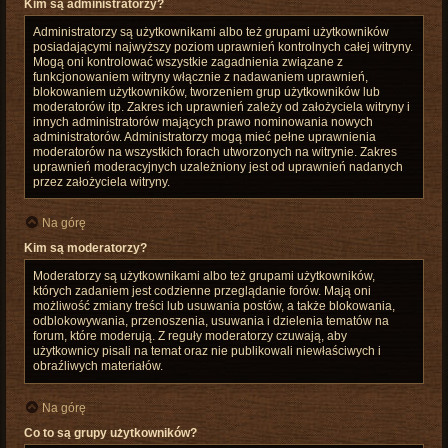
Kim są administratorzy?
Administratorzy są użytkownikami albo też grupami użytkowników
posiadającymi najwyższy poziom uprawnień kontrolnych całej witryny.
Mogą oni kontrolować wszystkie zagadnienia związane z
funkcjonowaniem witryny włącznie z nadawaniem uprawnień,
blokowaniem użytkowników, tworzeniem grup użytkowników lub
moderatorów itp. Zakres ich uprawnień zależy od założyciela witryny i
innych administratorów mających prawo nominowania nowych
administratorów. Administratorzy mogą mieć pełne uprawnienia
moderatorów na wszystkich forach utworzonych na witrynie. Zakres
uprawnień moderacyjnych uzależniony jest od uprawnień nadanych
przez założyciela witryny.
Na górę
Kim są moderatorzy?
Moderatorzy są użytkownikami albo też grupami użytkowników,
których zadaniem jest codzienne przeglądanie forów. Mają oni
możliwość zmiany treści lub usuwania postów, a także blokowania,
odblokowywania, przenoszenia, usuwania i dzielenia tematów na
forum, które moderują. Z reguły moderatorzy czuwają, aby
użytkownicy pisali na temat oraz nie publikowali niewłaściwych i
obraźliwych materiałów.
Na górę
Co to są grupy użytkowników?