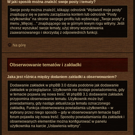
W jaki sposób można znaleźć swoje posty i tematy?
Swoje posty można znaleźć, klikając odnośnik “Wyświetl moje posty”
znajdujący się w panelu zarządzania kontem lub odnośnik “Posty
użytkownika” na stronie swojego profilu lub wybierając „Twoje posty” z
menu „Więcej…” znajdującego się w górnym lewym rogu witryny. Jeśli
chcesz wyszukać swoje tematy, użyj strony wyszukiwania
zaawansowanego i skorzystaj z odpowiednich funkcji.
Na górę
Obserwowanie tematów i zakładki
Jaka jest różnica między dodaniem zakładki a obserwowaniem?
Dodawanie zakładek w phpBB 3.0 działa podobnie jak dodawanie
zakładek w przeglądarce. Użytkownik nie dostaje powiadomienia, gdy
w temacie pojawia się nowa treść. W phpBB 3.1 dodawanie zakładek
przypomina obserwowanie tematu. Użytkownik może być
powiadamiany, gdy nastąpi aktualizacja tematu oznaczonego
zakładką. Funkcja obserwowania powiadamia użytkownika – w
wybrany przez niego sposób – gdy w obserwowanym temacie bądź
forum pojawiła się nowa treść. Sposoby powiadamiania dla zakładek i
obserwowanych elementów można konfigurować w panelu
użytkownika na karcie „Ustawienia witryny”.